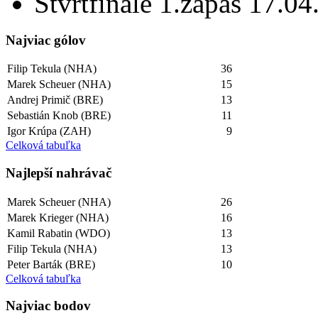
Štvrtfinále 1.zápas 17.0
Najviac gólov
Filip Tekula (NHA)
36
Marek Scheuer (NHA)
15
Andrej Primič (BRE)
13
Sebastián Knob (BRE)
11
Igor Krúpa (ZAH)
9
Celková tabuľka
Najlepší­ nahrávač
Marek Scheuer (NHA)
26
Marek Krieger (NHA)
16
Kamil Rabatin (WDO)
13
Filip Tekula (NHA)
13
Peter Barták (BRE)
10
Celková tabuľka
Najviac bodov