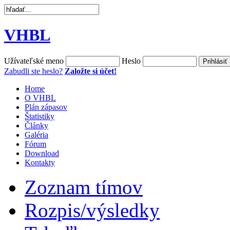
VHBL
Užívateľské meno
Heslo
Zabudli ste heslo?
Založte si účet!
Home
O VHBL
Plán zápasov
Štatistiky
Články
Galéria
Fórum
Download
Kontakty
Zoznam tímov
Rozpis/výsledky