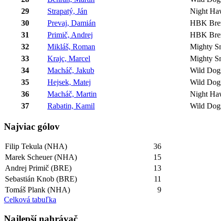
29
Strapatý, Ján
Night Ha
30
Prevaj, Damián
HBK Bre
31
Primič, Andrej
HBK Bre
32
Mikláš, Roman
Mighty S
33
Krajc, Marcel
Mighty S
34
Macháč, Jakub
Wild Dog
35
Hejsek, Matej
Wild Dog
36
Macháč, Martin
Night Ha
37
Rabatin, Kamil
Wild Dog
Najviac gólov
Filip Tekula (NHA)
36
Marek Scheuer (NHA)
15
Andrej Primič (BRE)
13
Sebastián Knob (BRE)
11
Tomáš Plank (NHA)
9
Celková tabuľka
Najlepší­ nahrávač