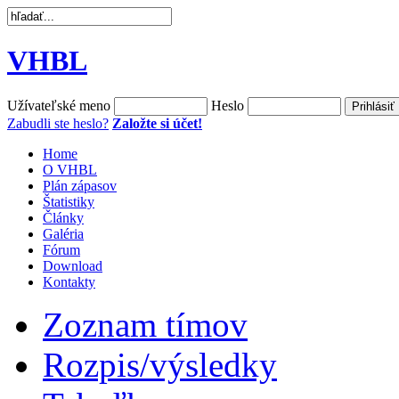
VHBL
Užívateľské meno
Heslo
Zabudli ste heslo?
Založte si účet!
Home
O VHBL
Plán zápasov
Štatistiky
Články
Galéria
Fórum
Download
Kontakty
Zoznam tímov
Rozpis/výsledky