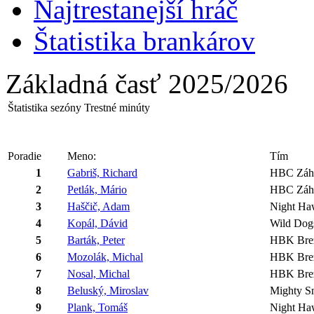
Najtrestanejší hráč
Štatistika brankárov
Základná časť 2025/2026
Štatistika sezóny Trestné minúty
Poradie
Meno:
Tím
1
Gabriš, Richard
HBC Záh
2
Petlák, Mário
HBC Záh
3
Haščič, Adam
Night Ha
4
Kopál, Dávid
Wild Dog
5
Barták, Peter
HBK Bre
6
Mozolák, Michal
HBK Bre
7
Nosal, Michal
HBK Bre
8
Beluský, Miroslav
Mighty S
9
Plank, Tomáš
Night Ha