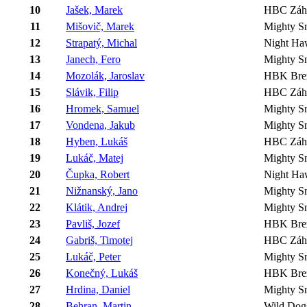
10
Jašek, Marek
HBC Záh
11
Mišovič, Marek
Mighty S
12
Strapatý, Michal
Night Ha
13
Janech, Fero
Mighty S
14
Mozolák, Jaroslav
HBK Bre
15
Slávik, Filip
HBC Záh
16
Hromek, Samuel
Mighty S
17
Vondena, Jakub
Mighty S
18
Hyben, Lukáš
HBC Záh
19
Lukáč, Matej
Mighty S
20
Čupka, Robert
Night Ha
21
Nižnanský, Jano
Mighty S
22
Klátik, Andrej
Mighty S
23
Pavliš, Jozef
HBK Bre
24
Gabriš, Timotej
HBC Záh
25
Lukáč, Peter
Mighty S
26
Konečný, Lukáš
HBK Bre
27
Hrdina, Daniel
Mighty S
28
Behran, Martin
Wild Dog