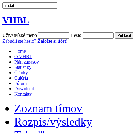
VHBL
Užívateľské meno
Heslo
Zabudli ste heslo?
Založte si účet!
Home
O VHBL
Plán zápasov
Štatistiky
Články
Galéria
Fórum
Download
Kontakty
Zoznam tímov
Rozpis/výsledky