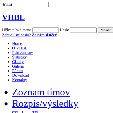
VHBL
Užívateľské meno
Heslo
Zabudli ste heslo?
Založte si účet!
Home
O VHBL
Plán zápasov
Štatistiky
Články
Galéria
Fórum
Download
Kontakty
Zoznam tímov
Rozpis/výsledky