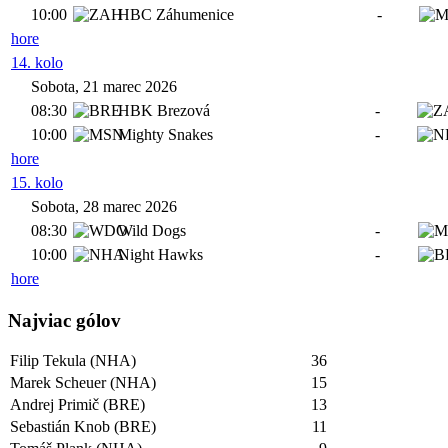
10:00
HBC Záhumenice
-
hore
14. kolo
Sobota, 21 marec 2026
08:30
HBK Brezová
-
10:00
Mighty Snakes
-
hore
15. kolo
Sobota, 28 marec 2026
08:30
Wild Dogs
-
10:00
Night Hawks
-
hore
Najviac gólov
Filip Tekula (NHA)
36
Marek Scheuer (NHA)
15
Andrej Primič (BRE)
13
Sebastián Knob (BRE)
11