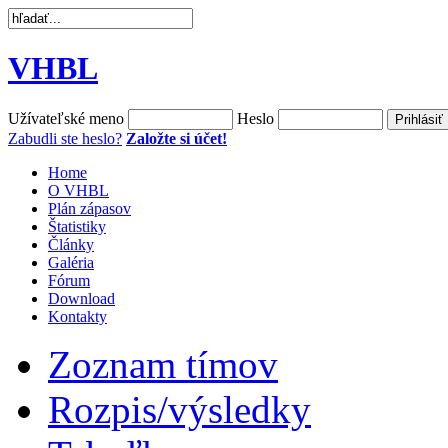
VHBL
Užívateľské meno
Heslo
Zabudli ste heslo?
Založte si účet!
Home
O VHBL
Plán zápasov
Štatistiky
Články
Galéria
Fórum
Download
Kontakty
Zoznam tímov
Rozpis/výsledky