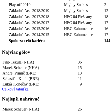
Play-off 2019
Mighty Snakes
2
Základná časť 2018/2019
Mighty Snakes
12
Základná časť 2017/2018
HFC 04 Piešťany
18
Základná časť 2016/2017
HFC 04 Piešťany
17
Základná časť 2015/2016
HBC Záhumenice
16
Základná časť 2014/2015
HBC Záhumenice
17
Spolu za celú kariéru
144
Najviac gólov
Filip Tekula (NHA)
36
Marek Scheuer (NHA)
15
Andrej Primič (BRE)
13
Sebastián Knob (BRE)
11
Lukáš Konečný (BRE)
9
Celková tabuľka
Najlepší­ nahrávač
Marek Scheuer (NHA)
26