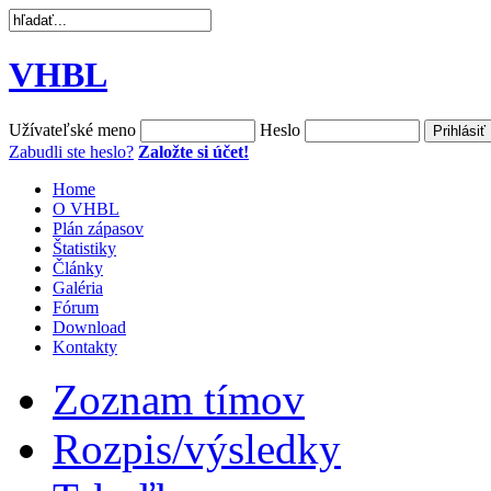
VHBL
Užívateľské meno
Heslo
Zabudli ste heslo?
Založte si účet!
Home
O VHBL
Plán zápasov
Štatistiky
Články
Galéria
Fórum
Download
Kontakty
Zoznam tímov
Rozpis/výsledky