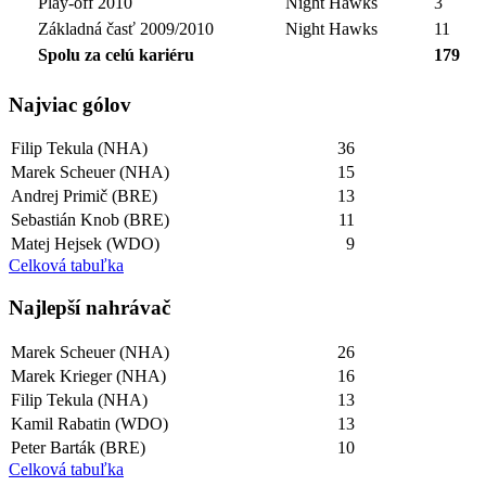
Play-off 2010
Night Hawks
3
Základná časť 2009/2010
Night Hawks
11
Spolu za celú kariéru
179
Najviac gólov
Filip Tekula (NHA)
36
Marek Scheuer (NHA)
15
Andrej Primič (BRE)
13
Sebastián Knob (BRE)
11
Matej Hejsek (WDO)
9
Celková tabuľka
Najlepší­ nahrávač
Marek Scheuer (NHA)
26
Marek Krieger (NHA)
16
Filip Tekula (NHA)
13
Kamil Rabatin (WDO)
13
Peter Barták (BRE)
10
Celková tabuľka