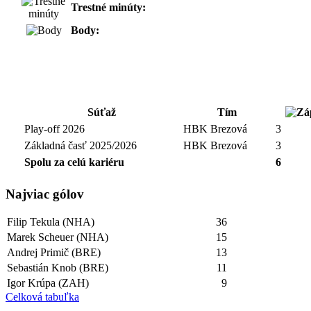
Trestné minúty:
Body:
Súťaž
Tím
Play-off 2026
HBK Brezová
3
Základná časť 2025/2026
HBK Brezová
3
Spolu za celú kariéru
6
Najviac gólov
Filip Tekula (NHA)
36
Marek Scheuer (NHA)
15
Andrej Primič (BRE)
13
Sebastián Knob (BRE)
11
Igor Krúpa (ZAH)
9
Celková tabuľka