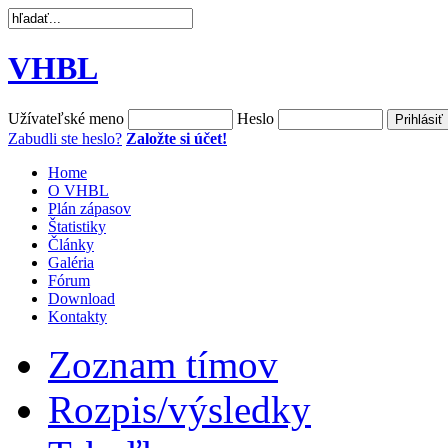
VHBL
Užívateľské meno
Heslo
Zabudli ste heslo?
Založte si účet!
Home
O VHBL
Plán zápasov
Štatistiky
Články
Galéria
Fórum
Download
Kontakty
Zoznam tímov
Rozpis/výsledky