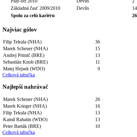
Play-off 2010
Devils
2
Základná časť 2009/2010
Devils
14
Spolu za celú kariéru
26
Najviac gólov
Filip Tekula (NHA)
36
Marek Scheuer (NHA)
15
Andrej Primič (BRE)
13
Sebastián Knob (BRE)
11
Matej Hejsek (WDO)
9
Celková tabuľka
Najlepší­ nahrávač
Marek Scheuer (NHA)
26
Marek Krieger (NHA)
16
Filip Tekula (NHA)
13
Kamil Rabatin (WDO)
13
Peter Barták (BRE)
10
Celková tabuľka