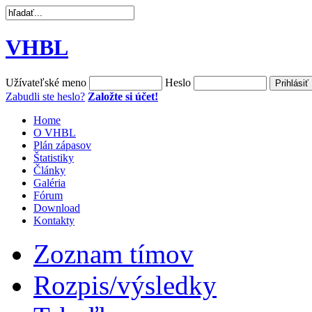
VHBL
Užívateľské meno
Heslo
Zabudli ste heslo?
Založte si účet!
Home
O VHBL
Plán zápasov
Štatistiky
Články
Galéria
Fórum
Download
Kontakty
Zoznam tímov
Rozpis/výsledky