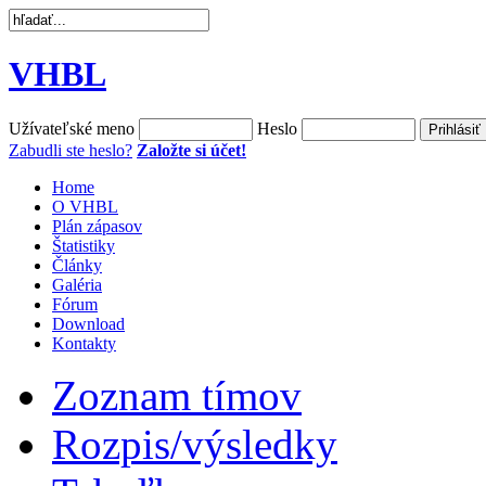
VHBL
Užívateľské meno
Heslo
Zabudli ste heslo?
Založte si účet!
Home
O VHBL
Plán zápasov
Štatistiky
Články
Galéria
Fórum
Download
Kontakty
Zoznam tímov
Rozpis/výsledky