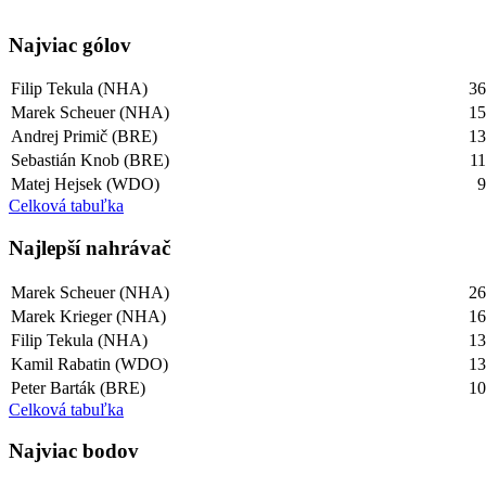
Najviac gólov
Filip Tekula (NHA)
3
Marek Scheuer (NHA)
1
Andrej Primič (BRE)
1
Sebastián Knob (BRE)
1
Matej Hejsek (WDO)
Celková tabuľka
Najlepší­ nahrávač
Marek Scheuer (NHA)
2
Marek Krieger (NHA)
1
Filip Tekula (NHA)
1
Kamil Rabatin (WDO)
1
Peter Barták (BRE)
1
Celková tabuľka
Najviac bodov