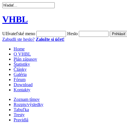
VHBL
Užívateľské meno
Heslo
Zabudli ste heslo?
Založte si účet!
Home
O VHBL
Plán zápasov
Štatistiky
Články
Galéria
Fórum
Download
Kontakty
Zoznam tímov
Rozpis/výsledky
Tabuľka
Tresty
Pravidlá