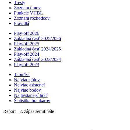
Tresty
Zoznam tímov
Funkcie VHBL
Zoznam rozhodcov
Pravidlá
Play-off 2026
Základná časť 2025/2026
Play-off 2025
Základná časť 2024/2025
Play-off 2024
Základná časť 2023/2024
Play-off 2023
Tabuľka
Najviac gólov
Najviac asistencí­
Najviac bodov
Najtrestanejší hráč
Štatistika brankárov
Report - 2. zápas semifinále