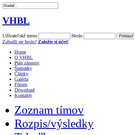
VHBL
Užívateľské meno
Heslo
Zabudli ste heslo?
Založte si účet!
Home
O VHBL
Plán zápasov
Štatistiky
Články
Galéria
Fórum
Download
Kontakty
Zoznam tímov
Rozpis/výsledky