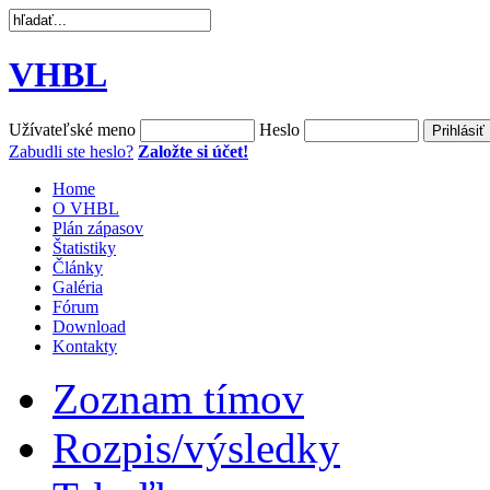
VHBL
Užívateľské meno
Heslo
Zabudli ste heslo?
Založte si účet!
Home
O VHBL
Plán zápasov
Štatistiky
Články
Galéria
Fórum
Download
Kontakty
Zoznam tímov
Rozpis/výsledky