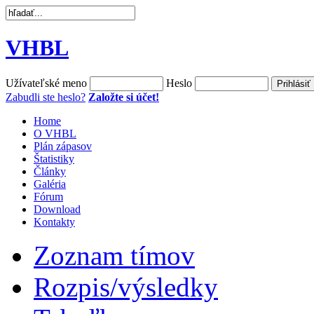
VHBL
Užívateľské meno
Heslo
Zabudli ste heslo?
Založte si účet!
Home
O VHBL
Plán zápasov
Štatistiky
Články
Galéria
Fórum
Download
Kontakty
Zoznam tímov
Rozpis/výsledky