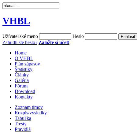
VHBL
Užívateľské meno
Heslo
Zabudli ste heslo?
Založte si účet!
Home
O VHBL
Plán zápasov
Štatistiky
Články
Galéria
Fórum
Download
Kontakty
Zoznam tímov
Rozpis/výsledky
Tabuľka
Tresty
Pravidlá