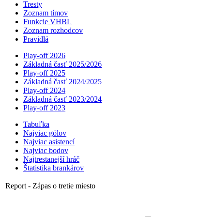
Tresty
Zoznam tímov
Funkcie VHBL
Zoznam rozhodcov
Pravidlá
Play-off 2026
Základná časť 2025/2026
Play-off 2025
Základná časť 2024/2025
Play-off 2024
Základná časť 2023/2024
Play-off 2023
Tabuľka
Najviac gólov
Najviac asistencí­
Najviac bodov
Najtrestanejší hráč
Štatistika brankárov
Report - Zápas o tretie miesto