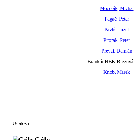
Mozolák, Michal
Pagáč, Peter
Pavliš, Jozef
Pitorák, Peter
Prevaj, Damián
Brankár HBK Brezová
Knob, Marek
Udalosti
Góly