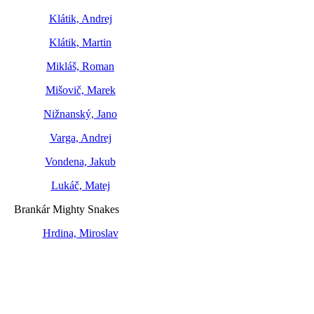
Klátik, Andrej
Klátik, Martin
Mikláš, Roman
Mišovič, Marek
Nižnanský, Jano
Varga, Andrej
Vondena, Jakub
Lukáč, Matej
Brankár Mighty Snakes
Hrdina, Miroslav