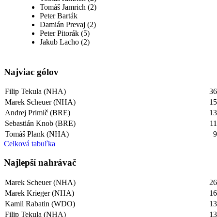
Tomáš Jamrich (2)
Peter Barták
Damián Prevaj (2)
Peter Pitorák (5)
Jakub Lacho (2)
Najviac gólov
Filip Tekula (NHA)
3
Marek Scheuer (NHA)
1
Andrej Primič (BRE)
1
Sebastián Knob (BRE)
1
Tomáš Plank (NHA)
Celková tabuľka
Najlepší­ nahrávač
Marek Scheuer (NHA)
2
Marek Krieger (NHA)
1
Kamil Rabatin (WDO)
1
Filip Tekula (NHA)
1