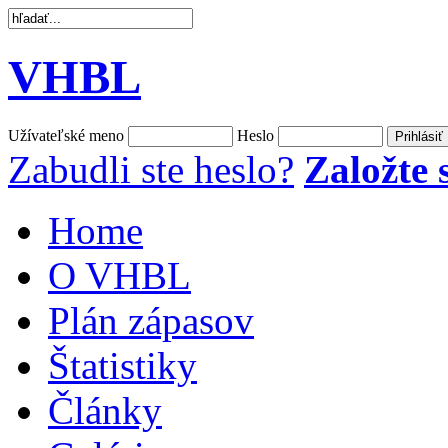
VHBL
Užívateľské meno
Heslo
Zabudli ste heslo?
Založte s
Home
O VHBL
Plán zápasov
Štatistiky
Články