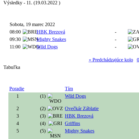
Výsledky - 11. (19.03.2022 )
Sobota, 19 marec 2022
08:00
HBK Brezová
-
09:30
Mighty Snakes
-
11:00
Wild Dogs
-
« Predchádzajúce kolo
Tabuľka
Poradie
Tím
1
(1)
Wild Dogs
2
(2)
Ovečkár Záblatie
3
(3)
HBK Brezová
4
(4)
Griffins
5
(5)
Mighty Snakes