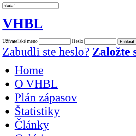
VHBL
Užívateľské meno
Heslo
Zabudli ste heslo?
Založte s
Home
O VHBL
Plán zápasov
Štatistiky
Články