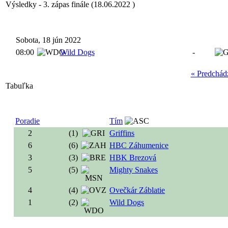
Výsledky - 3. zápas finále (18.06.2022 )
Sobota, 18 jún 2022
08:00
Wild Dogs
-
« Predchád
Tabuľka
Poradie
Tím
2
(1)
Griffins
6
(6)
HBC Záhumenice
3
(3)
HBK Brezová
5
(5)
Mighty Snakes
4
(4)
Ovečkár Záblatie
1
(2)
Wild Dogs