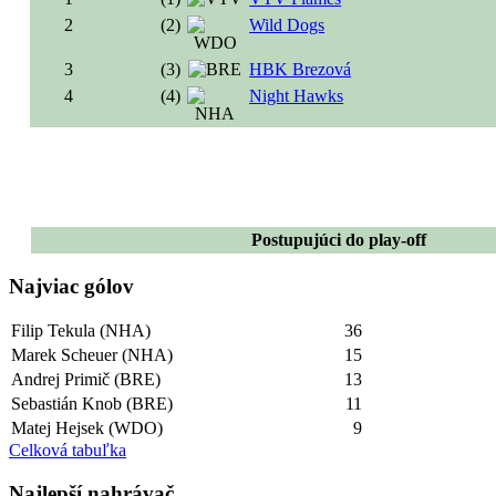
2
(2)
Wild Dogs
3
(3)
HBK Brezová
4
(4)
Night Hawks
Postupujúci do play-off
Najviac gólov
Filip Tekula (NHA)
36
Marek Scheuer (NHA)
15
Andrej Primič (BRE)
13
Sebastián Knob (BRE)
11
Matej Hejsek (WDO)
9
Celková tabuľka
Najlepší­ nahrávač