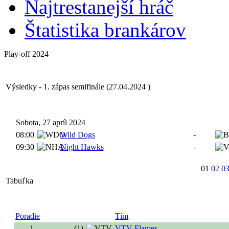
Najtrestanejší hráč
Štatistika brankárov
Play-off 2024
Výsledky - 1. zápas semifinále (27.04.2024 )
Sobota, 27 apríl 2024
08:00
Wild Dogs
-
09:30
Night Hawks
-
01
02
0
Tabuľka
Poradie
Tím
1
(1)
VTV Flames