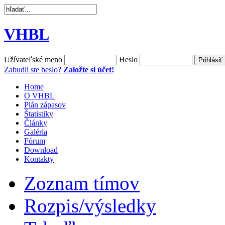
VHBL
Užívateľské meno
Heslo
Zabudli ste heslo?
Založte si účet!
Home
O VHBL
Plán zápasov
Štatistiky
Články
Galéria
Fórum
Download
Kontakty
Zoznam tímov
Rozpis/výsledky