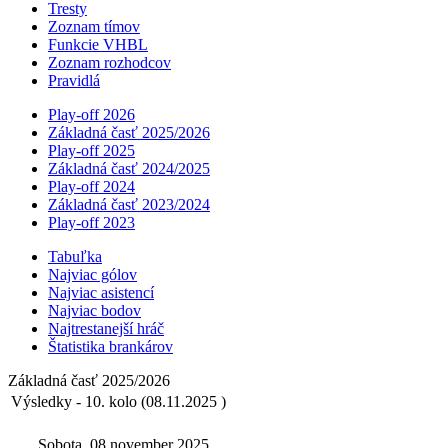
Tresty
Zoznam tímov
Funkcie VHBL
Zoznam rozhodcov
Pravidlá
Play-off 2026
Základná časť 2025/2026
Play-off 2025
Základná časť 2024/2025
Play-off 2024
Základná časť 2023/2024
Play-off 2023
Tabuľka
Najviac gólov
Najviac asistencí­
Najviac bodov
Najtrestanejší hráč
Štatistika brankárov
Základná časť 2025/2026
Výsledky - 10. kolo (08.11.2025 )
Sobota, 08 november 2025