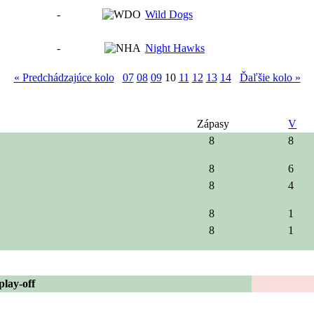
-
Wild Dogs
-
Night Hawks
« Predchádzajúce kolo
07
08
09
10
11
12
13
14
Ďaľšie kolo »
Zápasy
V
8
8
8
6
8
4
8
1
8
1
play-off