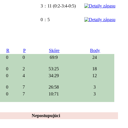
3
:
11 (0:2-3:4-0:5)
0
:
5
R
P
Skóre
Body
0
0
69:9
24
0
2
53:25
18
0
4
34:29
12
0
7
26:58
3
0
7
10:71
3
Nepostupujúci