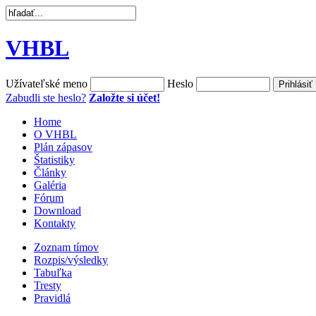
VHBL
Užívateľské meno
Heslo
Zabudli ste heslo?
Založte si účet!
Home
O VHBL
Plán zápasov
Štatistiky
Články
Galéria
Fórum
Download
Kontakty
Zoznam tímov
Rozpis/výsledky
Tabuľka
Tresty
Pravidlá