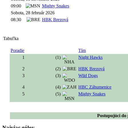
09:00
Mighty Snakes
Sobota, 28 február 2026
08:30
HBK Brezová
Tabuľka
Poradie
Tím
1
(1)
Night Hawks
2
(2)
HBK Brezová
3
(3)
Wild Dogs
4
(4)
HBC Záhumenice
5
(5)
Mighty Snakes
Postupujúci do 
Najviac gólov