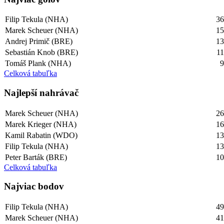
Filip Tekula (NHA)
3
Marek Scheuer (NHA)
1
Andrej Primič (BRE)
1
Sebastián Knob (BRE)
1
Tomáš Plank (NHA)
Celková tabuľka
Najlepší­ nahrávač
Marek Scheuer (NHA)
2
Marek Krieger (NHA)
1
Kamil Rabatin (WDO)
1
Filip Tekula (NHA)
1
Peter Barták (BRE)
1
Celková tabuľka
Najviac bodov
Filip Tekula (NHA)
4
Marek Scheuer (NHA)
4