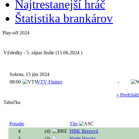
Najtrestanejší hráč
Štatistika brankárov
Play-off 2024
Výsledky - 5. zápas finále (15.06.2024 )
Sobota, 15 jún 2024
08:00
VTV Flames
-
« Predchád
Tabuľka
Poradie
Tím
4
(4)
HBK Brezová
3
(3)
Night Hawks