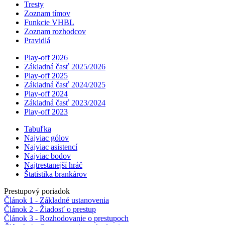
Tresty
Zoznam tímov
Funkcie VHBL
Zoznam rozhodcov
Pravidlá
Play-off 2026
Základná časť 2025/2026
Play-off 2025
Základná časť 2024/2025
Play-off 2024
Základná časť 2023/2024
Play-off 2023
Tabuľka
Najviac gólov
Najviac asistencí­
Najviac bodov
Najtrestanejší hráč
Štatistika brankárov
Prestupový poriadok
Článok 1 - Základné ustanovenia
Článok 2 - Žiadosť o prestup
Článok 3 - Rozhodovanie o prestupoch