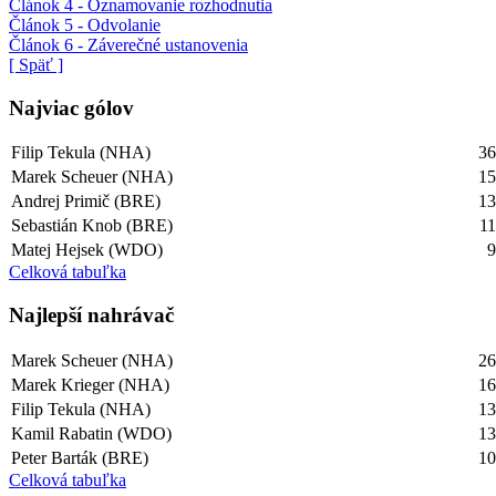
Článok 4 - Oznamovanie rozhodnutia
Článok 5 - Odvolanie
Článok 6 - Záverečné ustanovenia
[ Späť ]
Najviac gólov
Filip Tekula (NHA)
3
Marek Scheuer (NHA)
1
Andrej Primič (BRE)
1
Sebastián Knob (BRE)
1
Matej Hejsek (WDO)
Celková tabuľka
Najlepší­ nahrávač
Marek Scheuer (NHA)
2
Marek Krieger (NHA)
1
Filip Tekula (NHA)
1
Kamil Rabatin (WDO)
1
Peter Barták (BRE)
1
Celková tabuľka