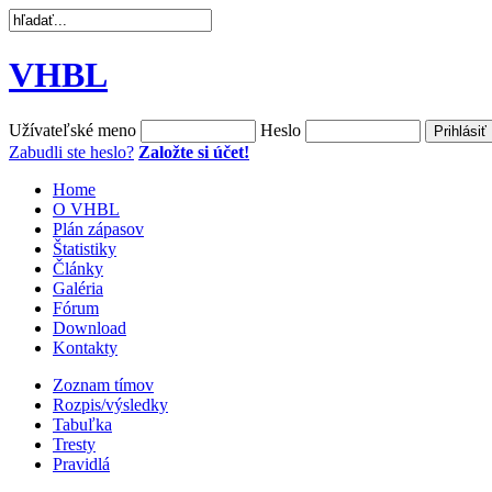
VHBL
Užívateľské meno
Heslo
Zabudli ste heslo?
Založte si účet!
Home
O VHBL
Plán zápasov
Štatistiky
Články
Galéria
Fórum
Download
Kontakty
Zoznam tímov
Rozpis/výsledky
Tabuľka
Tresty
Pravidlá