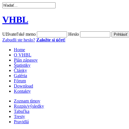
VHBL
Užívateľské meno
Heslo
Zabudli ste heslo?
Založte si účet!
Home
O VHBL
Plán zápasov
Štatistiky
Články
Galéria
Fórum
Download
Kontakty
Zoznam tímov
Rozpis/výsledky
Tabuľka
Tresty
Pravidlá