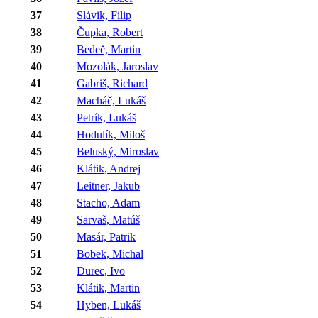
37
Slávik, Filip
38
Čupka, Robert
39
Bedeč, Martin
40
Mozolák, Jaroslav
41
Gabriš, Richard
42
Macháč, Lukáš
43
Petrík, Lukáš
44
Hodulík, Miloš
45
Beluský, Miroslav
46
Klátik, Andrej
47
Leitner, Jakub
48
Stacho, Adam
49
Sarvaš, Matúš
50
Masár, Patrik
51
Bobek, Michal
52
Durec, Ivo
53
Klátik, Martin
54
Hyben, Lukáš