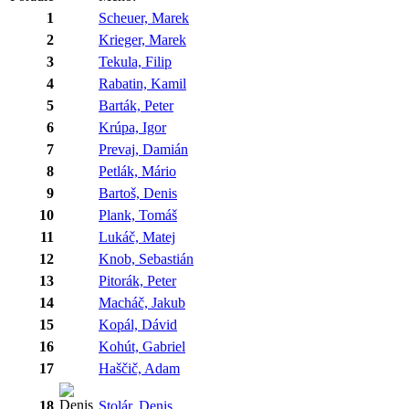
1
Scheuer, Marek
2
Krieger, Marek
3
Tekula, Filip
4
Rabatin, Kamil
5
Barták, Peter
6
Krúpa, Igor
7
Prevaj, Damián
8
Petlák, Mário
9
Bartoš, Denis
10
Plank, Tomáš
11
Lukáč, Matej
12
Knob, Sebastián
13
Pitorák, Peter
14
Macháč, Jakub
15
Kopál, Dávid
16
Kohút, Gabriel
17
Haščič, Adam
18
Stolár, Denis