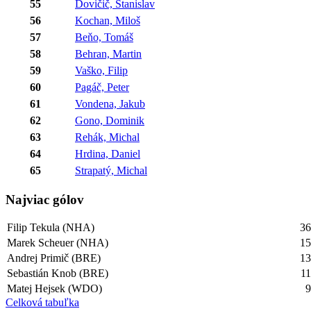
55
Dovičič, Stanislav
56
Kochan, Miloš
57
Beňo, Tomáš
58
Behran, Martin
59
Vaško, Filip
60
Pagáč, Peter
61
Vondena, Jakub
62
Gono, Dominik
63
Rehák, Michal
64
Hrdina, Daniel
65
Strapatý, Michal
Najviac gólov
Filip Tekula (NHA)
3
Marek Scheuer (NHA)
1
Andrej Primič (BRE)
1
Sebastián Knob (BRE)
1
Matej Hejsek (WDO)
Celková tabuľka