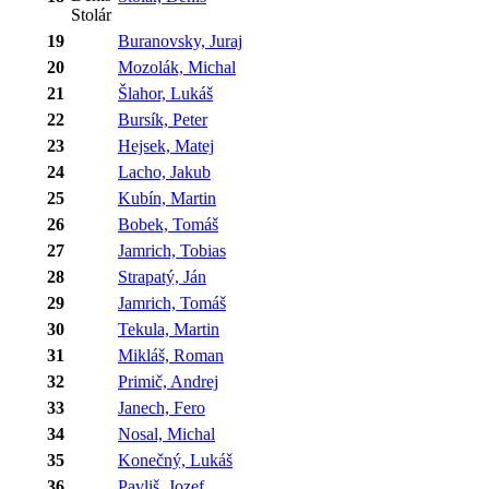
19
Buranovsky, Juraj
20
Mozolák, Michal
21
Šlahor, Lukáš
22
Bursík, Peter
23
Hejsek, Matej
24
Lacho, Jakub
25
Kubín, Martin
26
Bobek, Tomáš
27
Jamrich, Tobias
28
Strapatý, Ján
29
Jamrich, Tomáš
30
Tekula, Martin
31
Mikláš, Roman
32
Primič, Andrej
33
Janech, Fero
34
Nosal, Michal
35
Konečný, Lukáš
36
Pavliš, Jozef