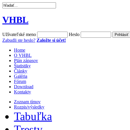
VHBL
Užívateľské meno
Heslo
Zabudli ste heslo?
Založte si účet!
Home
O VHBL
Plán zápasov
Štatistiky
Články
Galéria
Fórum
Download
Kontakty
Zoznam tímov
Rozpis/výsledky
Tabuľka
Tresty