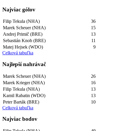
Najviac gólov
Filip Tekula (NHA)
36
Marek Scheuer (NHA)
15
Andrej Primič (BRE)
13
Sebastián Knob (BRE)
11
Matej Hejsek (WDO)
9
Celková tabuľka
Najlepší­ nahrávač
Marek Scheuer (NHA)
26
Marek Krieger (NHA)
16
Filip Tekula (NHA)
13
Kamil Rabatin (WDO)
13
Peter Barták (BRE)
10
Celková tabuľka
Najviac bodov
Filip Tekula (NHA)
49