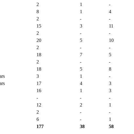
2
1
-
8
1
4
2
-
-
15
3
11
2
-
-
20
5
10
2
-
-
18
7
5
2
-
-
18
5
8
ars
3
1
-
ars
17
4
3
16
1
3
-
-
-
12
2
1
2
-
-
6
-
1
177
38
58