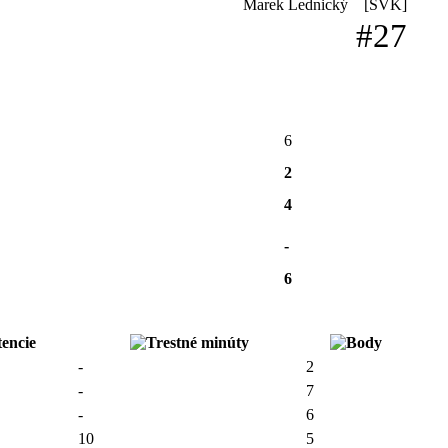
Marek Lednický
[SVK]
#27
6
2
4
-
6
-
2
-
7
-
6
10
5