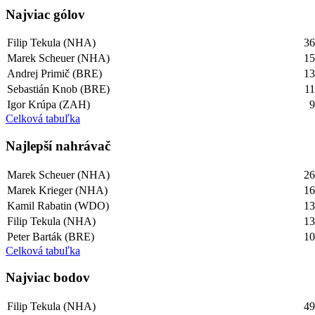
Najviac gólov
Filip Tekula (NHA)
3
Marek Scheuer (NHA)
1
Andrej Primič (BRE)
1
Sebastián Knob (BRE)
1
Igor Krúpa (ZAH)
Celková tabuľka
Najlepší­ nahrávač
Marek Scheuer (NHA)
2
Marek Krieger (NHA)
1
Kamil Rabatin (WDO)
1
Filip Tekula (NHA)
1
Peter Barták (BRE)
1
Celková tabuľka
Najviac bodov
Filip Tekula (NHA)
4