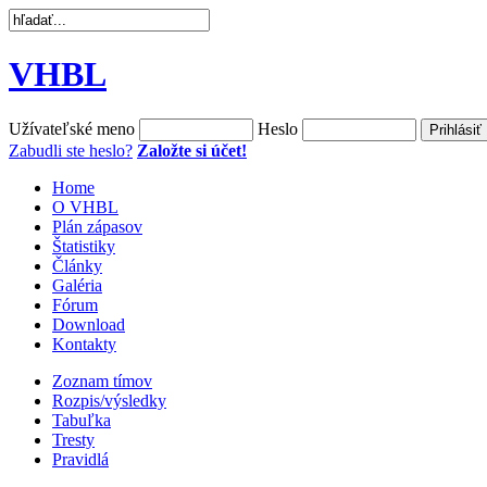
VHBL
Užívateľské meno
Heslo
Zabudli ste heslo?
Založte si účet!
Home
O VHBL
Plán zápasov
Štatistiky
Články
Galéria
Fórum
Download
Kontakty
Zoznam tímov
Rozpis/výsledky
Tabuľka
Tresty
Pravidlá