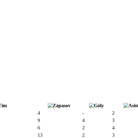
Tím
4
-
2
9
4
3
6
2
4
13
2
3