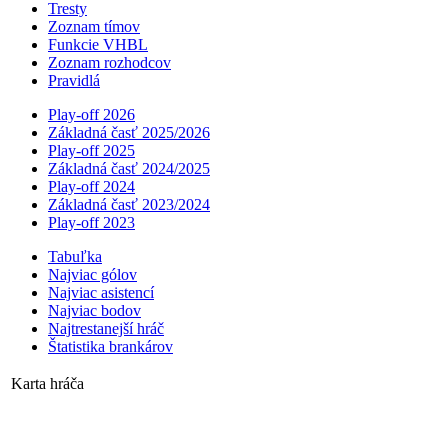
Tresty
Zoznam tímov
Funkcie VHBL
Zoznam rozhodcov
Pravidlá
Play-off 2026
Základná časť 2025/2026
Play-off 2025
Základná časť 2024/2025
Play-off 2024
Základná časť 2023/2024
Play-off 2023
Tabuľka
Najviac gólov
Najviac asistencí­
Najviac bodov
Najtrestanejší hráč
Štatistika brankárov
Karta hráča