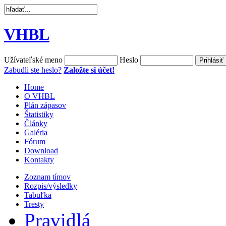
VHBL
Užívateľské meno
Heslo
Zabudli ste heslo?
Založte si účet!
Home
O VHBL
Plán zápasov
Štatistiky
Články
Galéria
Fórum
Download
Kontakty
Zoznam tímov
Rozpis/výsledky
Tabuľka
Tresty
Pravidlá