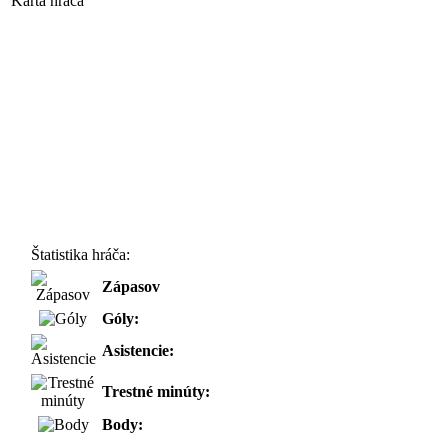
Karta hráča
Štatistika hráča:
Zápasov
Góly:
Asistencie:
Trestné minúty:
Body: