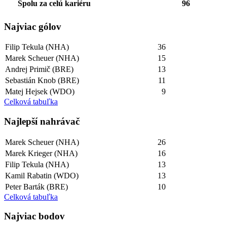
Spolu za celú kariéru
96
Najviac gólov
Filip Tekula (NHA)
36
Marek Scheuer (NHA)
15
Andrej Primič (BRE)
13
Sebastián Knob (BRE)
11
Matej Hejsek (WDO)
9
Celková tabuľka
Najlepší­ nahrávač
Marek Scheuer (NHA)
26
Marek Krieger (NHA)
16
Filip Tekula (NHA)
13
Kamil Rabatin (WDO)
13
Peter Barták (BRE)
10
Celková tabuľka
Najviac bodov