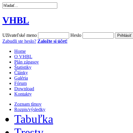
VHBL
Užívateľské meno
Heslo
Zabudli ste heslo?
Založte si účet!
Home
O VHBL
Plán zápasov
Štatistiky
Články
Galéria
Fórum
Download
Kontakty
Zoznam tímov
Rozpis/výsledky
Tabuľka
Tresty