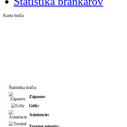
Štatistika brankárov
Karta hráča
Štatistika hráča:
Zápasov
Góly:
Asistencie:
Trestné minúty: