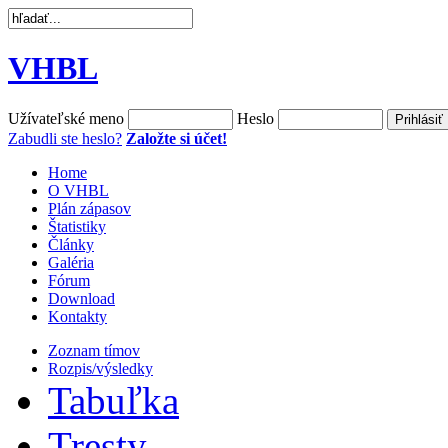
VHBL
Užívateľské meno
Heslo
Zabudli ste heslo?
Založte si účet!
Home
O VHBL
Plán zápasov
Štatistiky
Články
Galéria
Fórum
Download
Kontakty
Zoznam tímov
Rozpis/výsledky
Tabuľka
Tresty