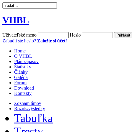
VHBL
Užívateľské meno
Heslo
Zabudli ste heslo?
Založte si účet!
Home
O VHBL
Plán zápasov
Štatistiky
Články
Galéria
Fórum
Download
Kontakty
Zoznam tímov
Rozpis/výsledky
Tabuľka
Tresty