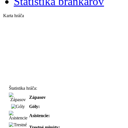
Štatistika brankárov
Karta hráča
Štatistika hráča:
Zápasov
Góly:
Asistencie:
Trestné minúty: