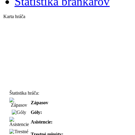
Štatistika brankárov
Karta hráča
Štatistika hráča:
Zápasov
Góly:
Asistencie:
Trestné minúty: