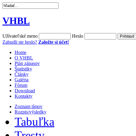
VHBL
Užívateľské meno
Heslo
Zabudli ste heslo?
Založte si účet!
Home
O VHBL
Plán zápasov
Štatistiky
Články
Galéria
Fórum
Download
Kontakty
Zoznam tímov
Rozpis/výsledky
Tabuľka
Tresty