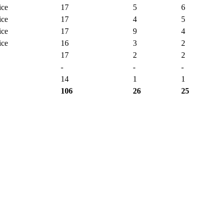
ce
17
5
6
ce
17
4
5
ce
17
9
4
ce
16
3
2
17
2
2
-
-
-
14
1
1
106
26
25
6
5
3
1
9