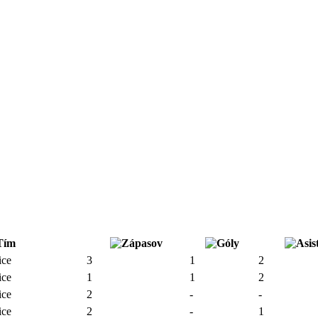
Tím
ce
3
1
2
ce
1
1
2
ce
2
-
-
ce
2
-
1