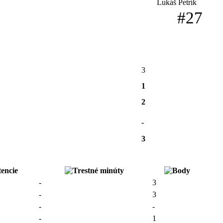
Lukáš Petrík
#27
3
1
2
-
3
-
3
-
3
-
-
-
1