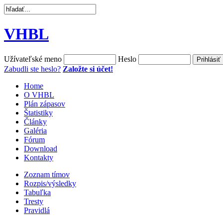
VHBL
Užívateľské meno
Heslo
Zabudli ste heslo?
Založte si účet!
Home
O VHBL
Plán zápasov
Štatistiky
Články
Galéria
Fórum
Download
Kontakty
Zoznam tímov
Rozpis/výsledky
Tabuľka
Tresty
Pravidlá