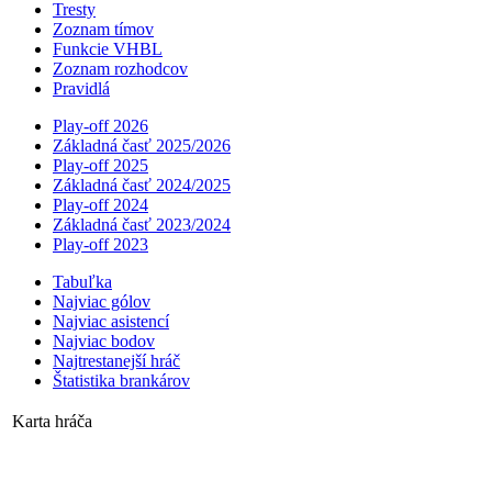
Tresty
Zoznam tímov
Funkcie VHBL
Zoznam rozhodcov
Pravidlá
Play-off 2026
Základná časť 2025/2026
Play-off 2025
Základná časť 2024/2025
Play-off 2024
Základná časť 2023/2024
Play-off 2023
Tabuľka
Najviac gólov
Najviac asistencí­
Najviac bodov
Najtrestanejší hráč
Štatistika brankárov
Karta hráča