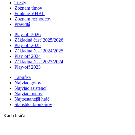
Tresty
Zoznam tímov
Funkcie VHBL
Zoznam rozhodcov
Pravidlá
Play-off 2026
Základná časť 2025/2026
Play-off 2025
Základná časť 2024/2025
Play-off 2024
Základná časť 2023/2024
Play-off 2023
Tabuľka
Najviac gólov
Najviac asistencí­
Najviac bodov
Najtrestanejší hráč
Štatistika brankárov
Karta hráča