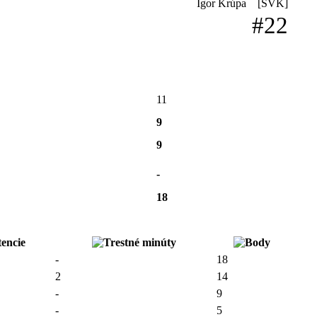
Igor Krúpa
[SVK]
#22
11
9
9
-
18
-
18
2
14
-
9
-
5