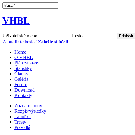
VHBL
Užívateľské meno
Heslo
Zabudli ste heslo?
Založte si účet!
Home
O VHBL
Plán zápasov
Štatistiky
Články
Galéria
Fórum
Download
Kontakty
Zoznam tímov
Rozpis/výsledky
Tabuľka
Tresty
Pravidlá