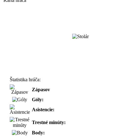
Karta hráča
Štatistika hráča:
Zápasov
Góly:
Asistencie:
Trestné minúty:
Body: