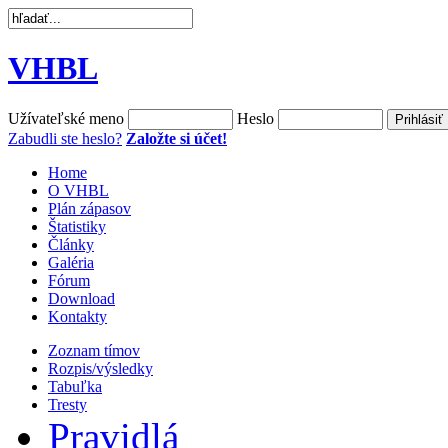
VHBL
Užívateľské meno
Heslo
Zabudli ste heslo?
Založte si účet!
Home
O VHBL
Plán zápasov
Štatistiky
Články
Galéria
Fórum
Download
Kontakty
Zoznam tímov
Rozpis/výsledky
Tabuľka
Tresty
Pravidlá