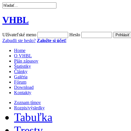
VHBL
Užívateľské meno
Heslo
Zabudli ste heslo?
Založte si účet!
Home
O VHBL
Plán zápasov
Štatistiky
Články
Galéria
Fórum
Download
Kontakty
Zoznam tímov
Rozpis/výsledky
Tabuľka
Tresty