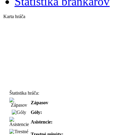
Štatistika brankárov
Karta hráča
Štatistika hráča:
Zápasov
Góly:
Asistencie:
Trestné minúty: