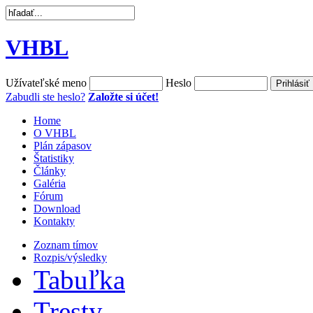
VHBL
Užívateľské meno
Heslo
Zabudli ste heslo?
Založte si účet!
Home
O VHBL
Plán zápasov
Štatistiky
Články
Galéria
Fórum
Download
Kontakty
Zoznam tímov
Rozpis/výsledky
Tabuľka
Tresty