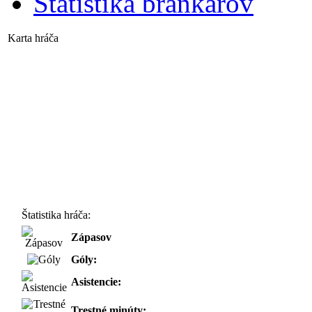
Štatistika brankárov
Karta hráča
Štatistika hráča:
Zápasov
Góly:
Asistencie:
Trestné minúty: