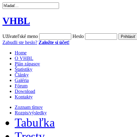
VHBL
Užívateľské meno
Heslo
Zabudli ste heslo?
Založte si účet!
Home
O VHBL
Plán zápasov
Štatistiky
Články
Galéria
Fórum
Download
Kontakty
Zoznam tímov
Rozpis/výsledky
Tabuľka
Tresty