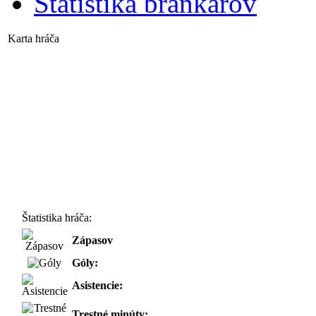
Štatistika brankárov
Karta hráča
Štatistika hráča:
Zápasov
Góly:
Asistencie:
Trestné minúty: