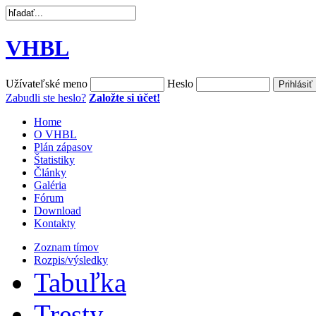
VHBL
Užívateľské meno
Heslo
Zabudli ste heslo?
Založte si účet!
Home
O VHBL
Plán zápasov
Štatistiky
Články
Galéria
Fórum
Download
Kontakty
Zoznam tímov
Rozpis/výsledky
Tabuľka
Tresty