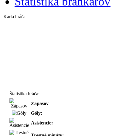
Štatistika brankárov
Karta hráča
Štatistika hráča:
Zápasov
Góly:
Asistencie:
Trestné minúty: