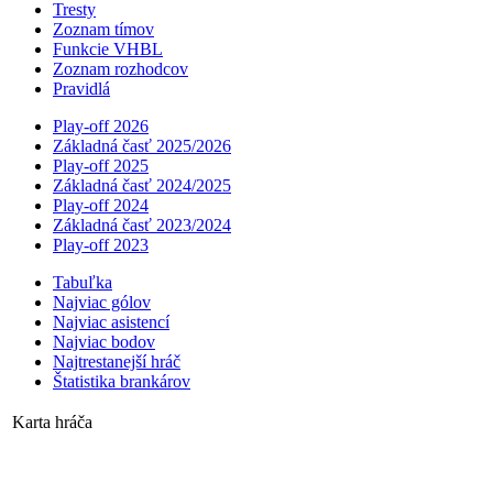
Tresty
Zoznam tímov
Funkcie VHBL
Zoznam rozhodcov
Pravidlá
Play-off 2026
Základná časť 2025/2026
Play-off 2025
Základná časť 2024/2025
Play-off 2024
Základná časť 2023/2024
Play-off 2023
Tabuľka
Najviac gólov
Najviac asistencí­
Najviac bodov
Najtrestanejší hráč
Štatistika brankárov
Karta hráča