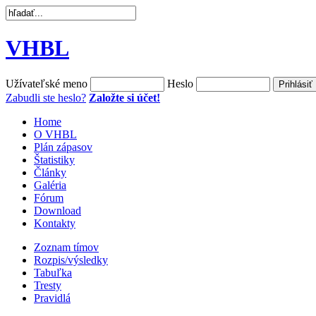
VHBL
Užívateľské meno
Heslo
Zabudli ste heslo?
Založte si účet!
Home
O VHBL
Plán zápasov
Štatistiky
Články
Galéria
Fórum
Download
Kontakty
Zoznam tímov
Rozpis/výsledky
Tabuľka
Tresty
Pravidlá