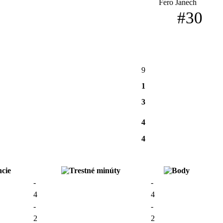
Fero Janech
#30
9
1
3
4
4
-
-
4
4
-
-
2
2