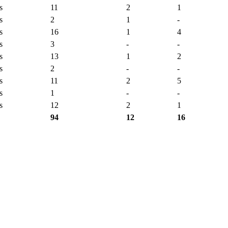
s
11
2
1
s
2
1
-
s
16
1
4
s
3
-
-
s
13
1
2
s
2
-
-
s
11
2
5
s
1
-
-
s
12
2
1
94
12
16
6
5
3
1
9