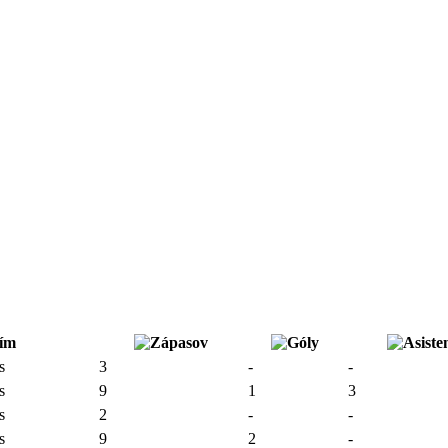
ím
s
3
-
-
s
9
1
3
s
2
-
-
s
9
2
-