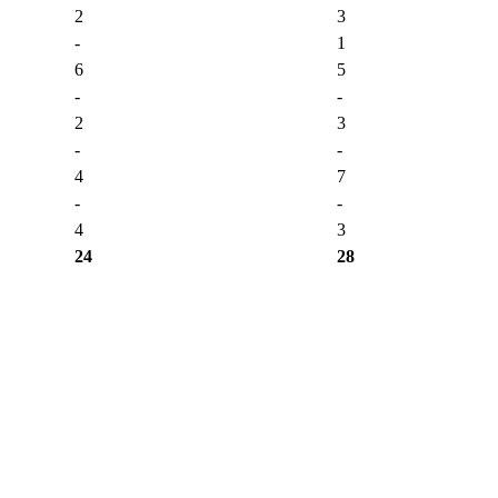
2
3
-
1
6
5
-
-
2
3
-
-
4
7
-
-
4
3
24
28