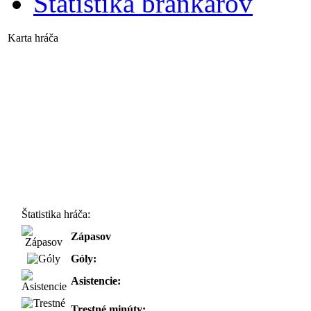
Štatistika brankárov
Karta hráča
Štatistika hráča:
Zápasov
Góly:
Asistencie:
Trestné minúty: