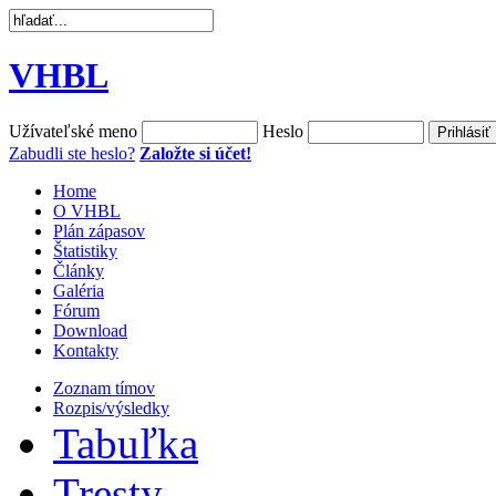
VHBL
Užívateľské meno
Heslo
Zabudli ste heslo?
Založte si účet!
Home
O VHBL
Plán zápasov
Štatistiky
Články
Galéria
Fórum
Download
Kontakty
Zoznam tímov
Rozpis/výsledky
Tabuľka
Tresty