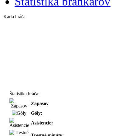
Štatistika brankárov
Karta hráča
Štatistika hráča:
Zápasov
Góly:
Asistencie:
Trestné minúty: