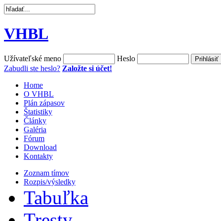
VHBL
Užívateľské meno
Heslo
Zabudli ste heslo?
Založte si účet!
Home
O VHBL
Plán zápasov
Štatistiky
Články
Galéria
Fórum
Download
Kontakty
Zoznam tímov
Rozpis/výsledky
Tabuľka
Tresty