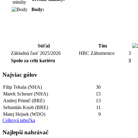
Body:
Súťaž
Tím
Základná časť 2025/2026
HBC Záhumenice
3
Spolu za celú kariéru
3
Najviac gólov
Filip Tekula (NHA)
36
Marek Scheuer (NHA)
15
Andrej Primič (BRE)
13
Sebastián Knob (BRE)
11
Matej Hejsek (WDO)
9
Celková tabuľka
Najlepší­ nahrávač