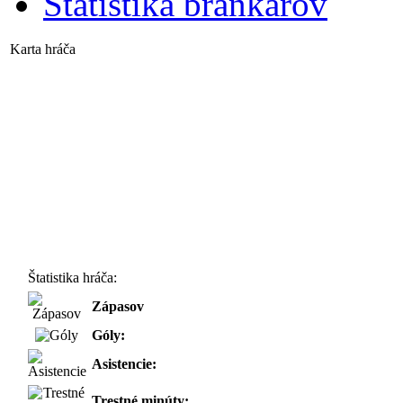
Štatistika brankárov
Karta hráča
Štatistika hráča:
Zápasov
Góly:
Asistencie:
Trestné minúty: