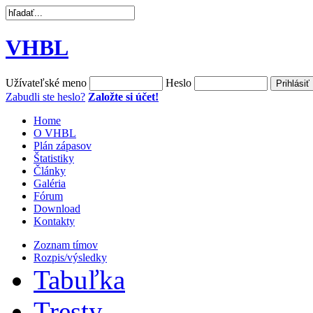
VHBL
Užívateľské meno
Heslo
Zabudli ste heslo?
Založte si účet!
Home
O VHBL
Plán zápasov
Štatistiky
Články
Galéria
Fórum
Download
Kontakty
Zoznam tímov
Rozpis/výsledky
Tabuľka
Tresty