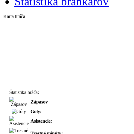
Štatistika brankárov
Karta hráča
Štatistika hráča:
Zápasov
Góly:
Asistencie:
Trestné minúty: