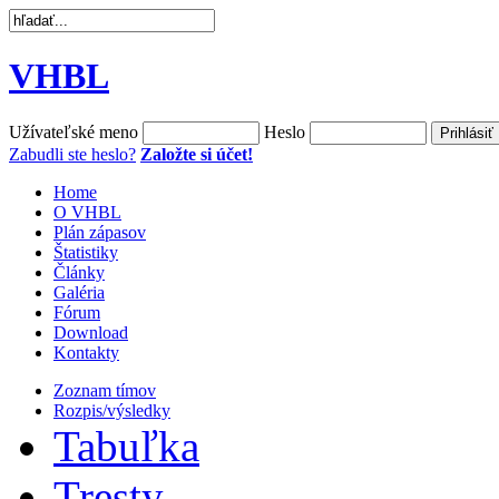
VHBL
Užívateľské meno
Heslo
Zabudli ste heslo?
Založte si účet!
Home
O VHBL
Plán zápasov
Štatistiky
Články
Galéria
Fórum
Download
Kontakty
Zoznam tímov
Rozpis/výsledky
Tabuľka
Tresty