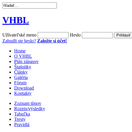
VHBL
Užívateľské meno
Heslo
Zabudli ste heslo?
Založte si účet!
Home
O VHBL
Plán zápasov
Štatistiky
Články
Galéria
Fórum
Download
Kontakty
Zoznam tímov
Rozpis/výsledky
Tabuľka
Tresty
Pravidlá