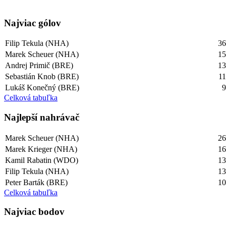
Najviac gólov
Filip Tekula (NHA)
3
Marek Scheuer (NHA)
1
Andrej Primič (BRE)
1
Sebastián Knob (BRE)
1
Lukáš Konečný (BRE)
Celková tabuľka
Najlepší­ nahrávač
Marek Scheuer (NHA)
2
Marek Krieger (NHA)
1
Kamil Rabatin (WDO)
1
Filip Tekula (NHA)
1
Peter Barták (BRE)
1
Celková tabuľka
Najviac bodov