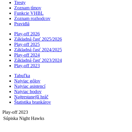
Tresty
Zoznam tímov
Funkcie VHBL
Zoznam rozhodcov
Pravidlá
Play-off 2026
Základná časť 2025/2026
Play-off 2025
Základná časť 2024/2025
Play-off 2024
Základná časť 2023/2024
Play-off 2023
Tabuľka
Najviac gólov
Najviac asistencí­
Najviac bodov
Najtrestanejší hráč
Štatistika brankárov
Play-off 2023
Súpiska Night Hawks