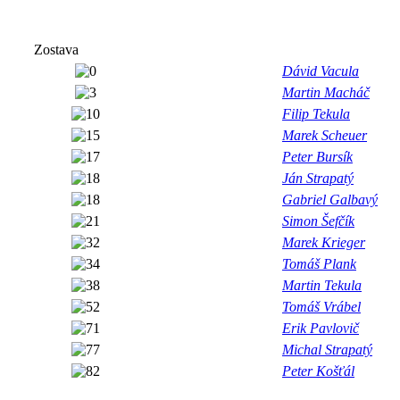
Zostava
Dávid Vacula
Martin Macháč
Filip Tekula
Marek Scheuer
Peter Bursík
Ján Strapatý
Gabriel Galbavý
Simon Šefčík
Marek Krieger
Tomáš Plank
Martin Tekula
Tomáš Vrábel
Erik Pavlovič
Michal Strapatý
Peter Košťál