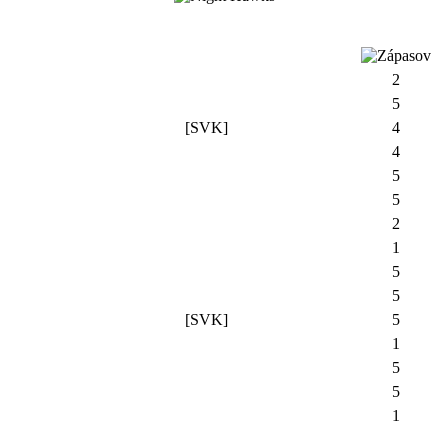
2
5
[SVK]
4
4
5
5
2
1
5
5
[SVK]
5
1
5
5
1