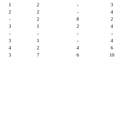
1
2
-
3
2
2
-
4
-
2
8
2
3
1
2
4
-
-
-
-
3
1
-
4
4
2
4
6
3
7
6
10