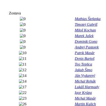
Zostava
Mathias Štefanka
Timotej Gabriš
Miloš Kochan
Marek Jašek
Dominik Gono
Andrej Pastorek
Patrik Masár
Denis Bartoš
Teo Teplica
Jakub Šimo
Ján Vydarený
Michal Rehák
Lukáš Harmady
Igor Krúpa
Michal Masár
Martin Kulich