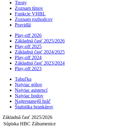
Tresty
Zoznam tímov
Funkcie VHBL
Zoznam rozhodcov
Pravidlá
Play-off 2026
Základná časť 2025/2026
Play-off 2025
Základná časť 2024/2025
Play-off 2024
Základná časť 2023/2024
Play-off 2023
Tabuľka
Najviac gólov
Najviac asistencí­
Najviac bodov
Najtrestanejší hráč
Štatistika brankárov
Základná časť 2025/2026
Súpiska HBC Záhumenice