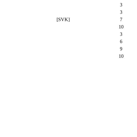
3
3
[SVK]
7
10
3
6
9
10
6
5
3
1
9