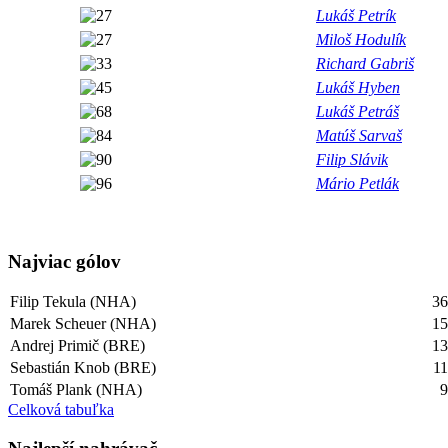
Lukáš Petrík
Miloš Hodulík
Richard Gabriš
Lukáš Hyben
Lukáš Petráš
Matúš Sarvaš
Filip Slávik
Mário Petlák
Najviac gólov
Filip Tekula (NHA)
3
Marek Scheuer (NHA)
1
Andrej Primič (BRE)
1
Sebastián Knob (BRE)
1
Tomáš Plank (NHA)
Celková tabuľka