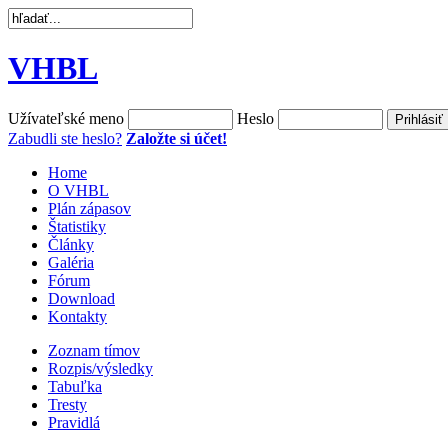
VHBL
Užívateľské meno
Heslo
Zabudli ste heslo?
Založte si účet!
Home
O VHBL
Plán zápasov
Štatistiky
Články
Galéria
Fórum
Download
Kontakty
Zoznam tímov
Rozpis/výsledky
Tabuľka
Tresty
Pravidlá