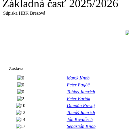
Základná časť 2025/2026
Súpiska HBK Brezová
Zostava
Marek Knob
Peter Pagáč
Tobias Jamrich
Peter Barták
Damián Prevaj
Tomáš Jamrich
Ján Kovačech
Sebastián Knob