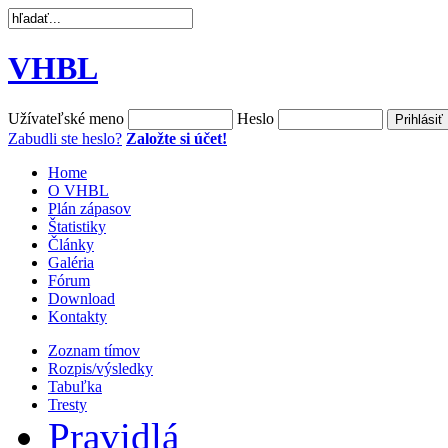
VHBL
Užívateľské meno
Heslo
Zabudli ste heslo?
Založte si účet!
Home
O VHBL
Plán zápasov
Štatistiky
Články
Galéria
Fórum
Download
Kontakty
Zoznam tímov
Rozpis/výsledky
Tabuľka
Tresty
Pravidlá