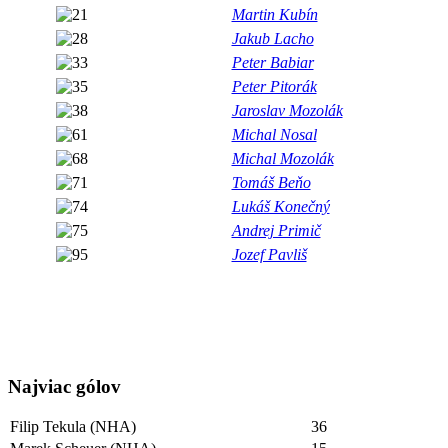
Martin Kubín
Jakub Lacho
Peter Babiar
Peter Pitorák
Jaroslav Mozolák
Michal Nosal
Michal Mozolák
Tomáš Beňo
Lukáš Konečný
Andrej Primič
Jozef Pavliš
Najviac gólov
Filip Tekula (NHA)
36