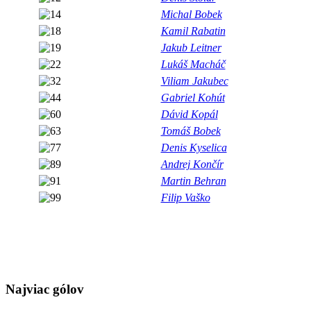
Michal Bobek
Kamil Rabatin
Jakub Leitner
Lukáš Macháč
Viliam Jakubec
Gabriel Kohút
Dávid Kopál
Tomáš Bobek
Denis Kyselica
Andrej Končír
Martin Behran
Filip Vaško
Najviac gólov