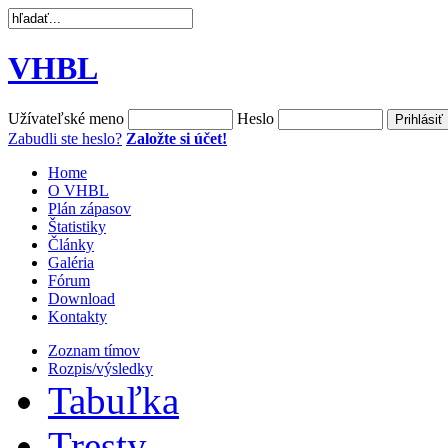
VHBL
Užívateľské meno
Heslo
Zabudli ste heslo?
Založte si účet!
Home
O VHBL
Plán zápasov
Štatistiky
Články
Galéria
Fórum
Download
Kontakty
Zoznam tímov
Rozpis/výsledky
Tabuľka
Tresty