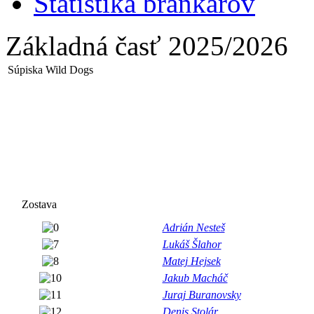
Štatistika brankárov
Základná časť 2025/2026
Súpiska Wild Dogs
Zostava
Adrián Nesteš
Lukáš Šlahor
Matej Hejsek
Jakub Macháč
Juraj Buranovsky
Denis Stolár