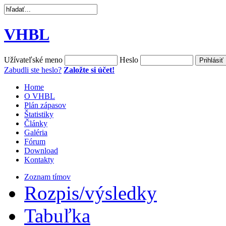
VHBL
Užívateľské meno
Heslo
Zabudli ste heslo?
Založte si účet!
Home
O VHBL
Plán zápasov
Štatistiky
Články
Galéria
Fórum
Download
Kontakty
Zoznam tímov
Rozpis/výsledky
Tabuľka