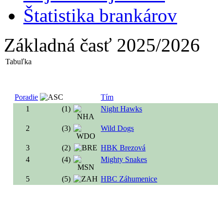
Štatistika brankárov
Základná časť 2025/2026
Tabuľka
Poradie
Tím
1
(1)
Night Hawks
2
(3)
Wild Dogs
3
(2)
HBK Brezová
4
(4)
Mighty Snakes
5
(5)
HBC Záhumenice