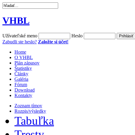
VHBL
Užívateľské meno
Heslo
Zabudli ste heslo?
Založte si účet!
Home
O VHBL
Plán zápasov
Štatistiky
Články
Galéria
Fórum
Download
Kontakty
Zoznam tímov
Rozpis/výsledky
Tabuľka
Tresty