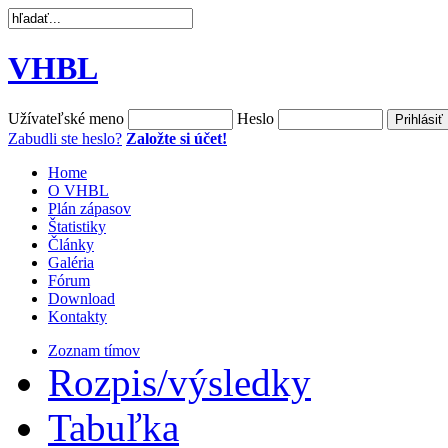
VHBL
Užívateľské meno
Heslo
Zabudli ste heslo?
Založte si účet!
Home
O VHBL
Plán zápasov
Štatistiky
Články
Galéria
Fórum
Download
Kontakty
Zoznam tímov
Rozpis/výsledky
Tabuľka