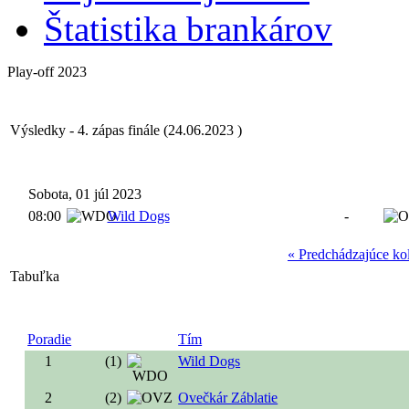
Štatistika brankárov
Play-off 2023
Výsledky - 4. zápas finále (24.06.2023 )
Sobota, 01 júl 2023
08:00
Wild Dogs
-
« Predchádzajúce ko
Tabuľka
Poradie
Tím
1
(1)
Wild Dogs
2
(2)
Ovečkár Záblatie