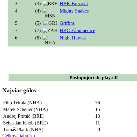
3
(3)
HBK Brezová
4
(4)
Mighty Snakes
5
(5)
Griffins
7
(7)
HBC Záhumenice
6
(6)
Night Hawks
Postupujúci do play-off
Najviac gólov
Filip Tekula (NHA)
36
Marek Scheuer (NHA)
15
Andrej Primič (BRE)
13
Sebastián Knob (BRE)
11
Tomáš Plank (NHA)
9
Celková tabuľka