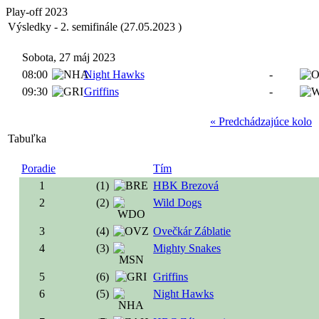
Play-off 2023
Výsledky - 2. semifinále (27.05.2023 )
Sobota, 27 máj 2023
08:00
Night Hawks
-
09:30
Griffins
-
« Predchádzajúce kolo
Tabuľka
Poradie
Tím
1
(1)
HBK Brezová
2
(2)
Wild Dogs
3
(4)
Ovečkár Záblatie
4
(3)
Mighty Snakes
5
(6)
Griffins
6
(5)
Night Hawks