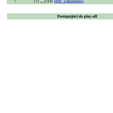
7
(7)
HBC Záhumenice
Postupujúci do play-off