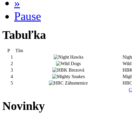
»
Pause
Tabuľka
P
Tím
1
Nigh
2
Wild
3
HBK
4
Migh
5
HBC
C
Novinky