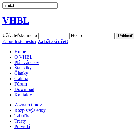
VHBL
Užívateľské meno
Heslo
Zabudli ste heslo?
Založte si účet!
Home
O VHBL
Plán zápasov
Štatistiky
Články
Galéria
Fórum
Download
Kontakty
Zoznam tímov
Rozpis/výsledky
Tabuľka
Tresty
Pravidlá